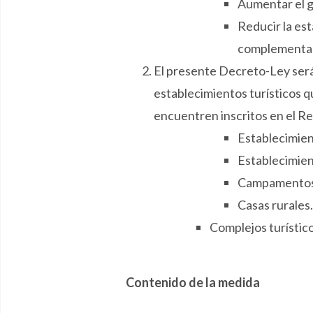
Aumentar el gr
Reducir la es
complementar
El presente Decreto-Ley será 
establecimientos turísticos qu
encuentren inscritos en el R
Establecimien
Establecimien
Campamentos 
Casas rurales.
Complejos turístico
Contenido de la medida