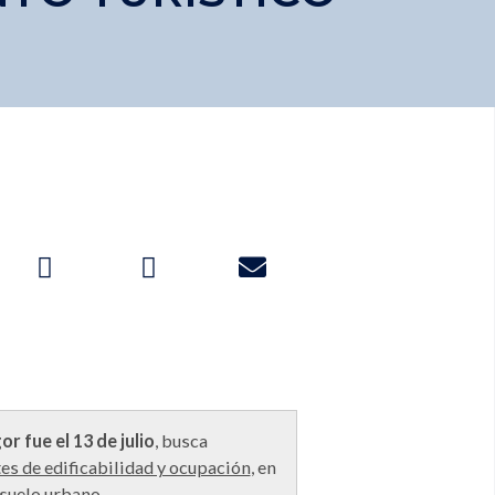
r fue el 13 de julio
, busca
tes de edificabilidad y ocupación
, en
 suelo urbano.