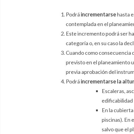
Podrá
incrementarse
hasta e
contemplada en el planeamient
Este incremento podrá ser h
categoría o, en su caso la dec
Cuando como consecuencia de 
previsto en el planeamiento ur
previa aprobación del instrum
Podrá
incrementarse la altu
Escaleras, asc
edificabilidad
En la cubierta
piscinas). En 
salvo que el 