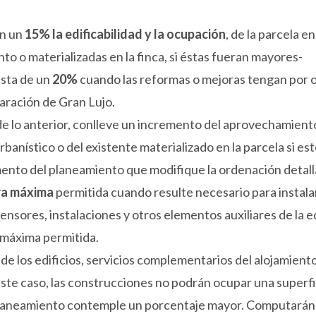
n un
15% la edificabilidad y la ocupación
, de la parcela e
o o materializadas en la finca, si éstas fueran mayores-
asta de un
20%
cuando las reformas o mejoras tengan por o
laración de Gran Lujo.
lo anterior, conlleve un incremento del aprovechamiento 
banístico o del existente materializado en la parcela si est
ento del planeamiento que modifique la ordenación detalla
ra máxima
permitida cuando resulte necesario para instala
ensores, instalaciones y otros elementos auxiliares de la 
 máxima permitida.
 de los edificios, servicios complementarios del alojamien
este caso, las construcciones no podrán ocupar una superfic
planeamiento contemple un porcentaje mayor. Computarán e