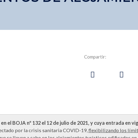
Compartir:
n el BOJA nº 132 el 12 de julio de 2021, y cuya entrada en vigo
fectado por la crisis sanitaria COVID-19,
flexibilizando los lími
ue se lleven a cabo en los alojamientos turísticos edificados en