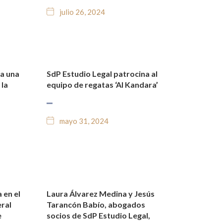
julio 26, 2024
na una
SdP Estudio Legal patrocina al
O
NOTICIAS Y BLOG JURÍDICO
 la
equipo de regatas ‘Al Kandara’
mayo 31, 2024
 en el
Laura Álvarez Medina y Jesús
O
NOTICIAS Y BLOG JURÍDICO
ral
Tarancón Babío, abogados
e
socios de SdP Estudio Legal,