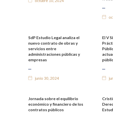
octubre 10, 2024
oc
SdP Estudio Legal analiza el
El V 
NOTICIAS Y BLOG JURÍDICO
NO
nuevo contrato de obras y
Práct
servicios entre
Públi
administraciones públicas y
actual
empresas
públic
junio 30, 2024
ju
Jornada sobre el equilibrio
Crist
NOTICIAS Y BLOG JURÍDICO
NO
económico y financiero de los
Derec
contratos públicos
Estud