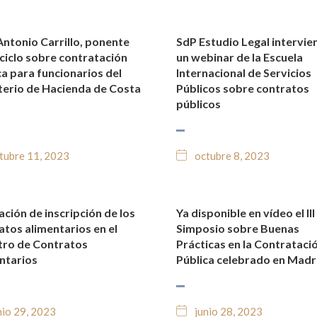
Antonio Carrillo, ponente
SdP Estudio Legal intervie
TICIAS Y BLOG JURÍDICO
NOTICIAS Y BLOG JURÍDIC
 ciclo sobre contratación
un webinar de la Escuela
ca para funcionarios del
Internacional de Servicios
terio de Hacienda de Costa
Públicos sobre contratos
públicos
tubre 11, 2023
octubre 8, 2023
ación de inscripción de los
Ya disponible en vídeo el III
TICIAS Y BLOG JURÍDICO
NOTICIAS Y BLOG JURÍDIC
atos alimentarios en el
Simposio sobre Buenas
tro de Contratos
Prácticas en la Contrataci
ntarios
Pública celebrado en Madr
nio 29, 2023
junio 28, 2023