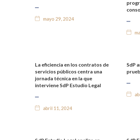
progr
conso
mayo 29, 2024
ma
La eficiencia en los contratos de
SdP a
NOTICIAS Y BLOG JURÍDICO
NO
servicios públicos centra una
prueb
jornada técnica en la que
interviene SdP Estudio Legal
ab
abril 11, 2024