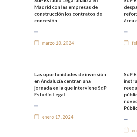
SdP Estudio Legal analiza en
SdP E
NOTICIAS Y BLOG JURÍDICO
NO
Madrid con las empresas de
despa
construcción los contratos de
refor
concesión
área 
marzo 18, 2024
fe
Las oportunidades de inversión
SdP E
NOTICIAS Y BLOG JURÍDICO
NO
en Andalucía centran una
instr
jornada en la que interviene SdP
reequ
Estudio Legal
públi
noved
Públi
enero 17, 2024
en