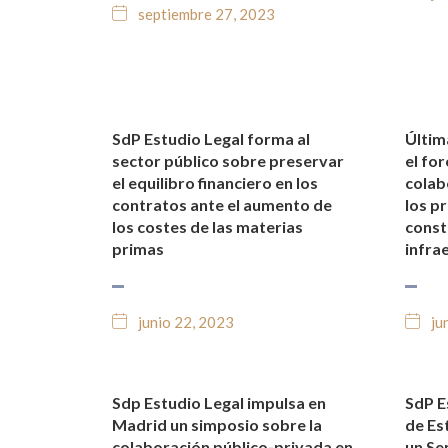
septiembre 27, 2023
SdP Estudio Legal forma al
Últim
NOTICIAS Y BLOG JURÍDICO
NO
sector público sobre preservar
el fo
el equilibro financiero en los
colab
contratos ante el aumento de
los p
los costes de las materias
const
primas
infra
junio 22, 2023
ju
Sdp Estudio Legal impulsa en
SdP Es
NOTICIAS Y BLOG JURÍDICO
NO
Madrid un simposio sobre la
de Es
colaboración público-privada en
un Se