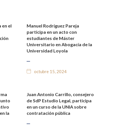
 en el
Manuel Rodríguez Pareja
O
NOTICIAS Y BLOG JURÍDICO
participa en un acto con
ción
estudiantes de Máster
Universitario en Abogacía de la
Universidad Loyola
octubre 15, 2024
orma
Juan Antonio Carrillo, consejero
O
NOTICIAS Y BLOG JURÍDICO
junto
de SdP Estudio Legal, participa
tivo
en un curso de la UNIA sobre
en la
contratación pública