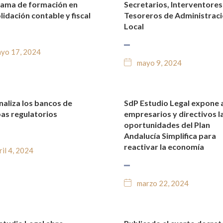
ama de formación en
Secretarios, Interventores
lidación contable y fiscal
Tesoreros de Administrac
Local
yo 17, 2024
mayo 9, 2024
naliza los bancos de
SdP Estudio Legal expone 
TICIAS Y BLOG JURÍDICO
NOTICIAS Y BLOG JURÍDIC
as regulatorios
empresarios y directivos l
oportunidades del Plan
Andalucía Simplifica para
reactivar la economía
ril 4, 2024
marzo 22, 2024