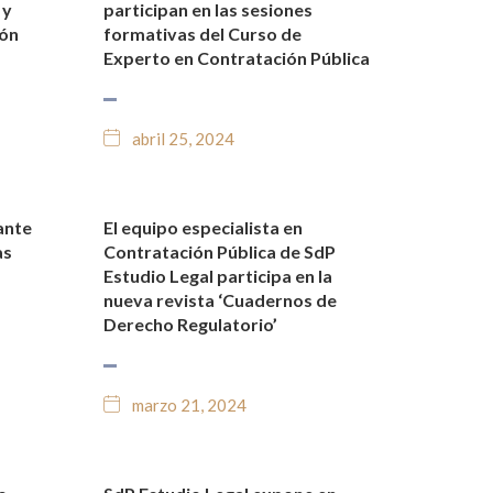
 y
participan en las sesiones
ión
formativas del Curso de
Experto en Contratación Pública
abril 25, 2024
ante
El equipo especialista en
O
NOTICIAS Y BLOG JURÍDICO
as
Contratación Pública de SdP
Estudio Legal participa en la
nueva revista ‘Cuadernos de
Derecho Regulatorio’
marzo 21, 2024