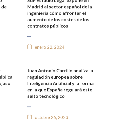
o
SdP Estudio Legal expone en
O
NOTICIAS Y BLOG JURÍDICO
a de
Madrid al sector español de la
ingeniería cómo afrontar el
aumento de los costes de los
contratos públicos
enero 22, 2024
e
Juan Antonio Carrillo analiza la
O
NOTICIAS Y BLOG JURÍDICO
ública
regulación europea sobre
ajasol
Inteligencia Artificial y la forma
en la que España regulará este
salto tecnológico
octubre 26, 2023