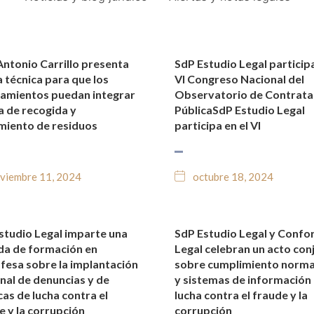
Antonio Carrillo presenta
SdP Estudio Legal participa
TICIAS Y BLOG JURÍDICO
NOTICIAS Y BLOG JURÍDIC
a técnica para que los
VI Congreso Nacional del
amientos puedan integrar
Observatorio de Contrata
a de recogida y
PúblicaSdP Estudio Legal
miento de residuos
participa en el VI
viembre 11, 2024
octubre 18, 2024
studio Legal imparte una
SdP Estudio Legal y Conf
TICIAS Y BLOG JURÍDICO
NOTICIAS Y BLOG JURÍDIC
da de formación en
Legal celebran un acto con
afesa sobre la implantación
sobre cumplimiento norma
anal de denuncias y de
y sistemas de información 
cas de lucha contra el
lucha contra el fraude y la
e y la corrupción
corrupción