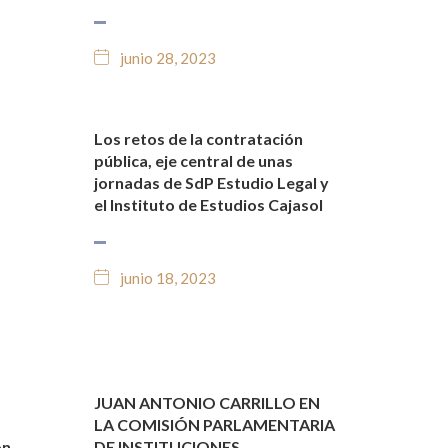
junio 28, 2023
Los retos de la contratación
O
NOTICIAS Y BLOG JURÍDICO
pública, eje central de unas
jornadas de SdP Estudio Legal y
el Instituto de Estudios Cajasol
junio 18, 2023
JUAN ANTONIO CARRILLO EN
O
ALERTAS Y NOTICIAS
LA COMISIÓN PARLAMENTARIA
NOTICIAS Y BLOG JURÍDICO
ón
DE INSTITUCIONES,