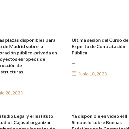
as plazas disponibles para
Última sesión del Curso de
TICIAS Y BLOG JURÍDICO
NOTICIAS Y BLOG JURÍDIC
ro de Madrid sobre la
Experto de Contratación
oración público-privada en
Pública
royectos europeos de
rucción de
estructuras
junio 18, 2023
nio 20, 2023
tudio Legal y el Instituto
Ya disponible en vídeo el II
TICIAS Y BLOG JURÍDICO
NOTICIAS Y BLOG JURÍDIC
tudios Cajasol organizan
Simposio sobre Buenas
minario sobre los retos de
Prácticas en la Contrataci