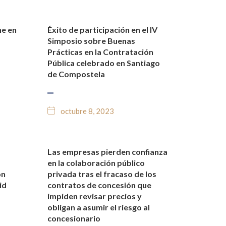
ne en
Éxito de participación en el IV
O
NOTICIAS Y BLOG JURÍDICO
Simposio sobre Buenas
Prácticas en la Contratación
Pública celebrado en Santiago
de Compostela
octubre 8, 2023
Las empresas pierden confianza
O
NOTICIAS Y BLOG JURÍDICO
en la colaboración público
ón
privada tras el fracaso de los
id
contratos de concesión que
impiden revisar precios y
obligan a asumir el riesgo al
concesionario