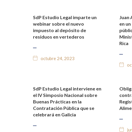
SdP Estudio Legal imparte un
Juan 
NOTICIAS Y BLOG JURÍDICO
NO
webinar sobre el nuevo
en un
impuesto al depósito de
públi
residuos en vertederos
Minis
Rica
octubre 24, 2023
oc
SdP Estudio Legal interviene en
Oblig
NOTICIAS Y BLOG JURÍDICO
NO
el IV Simposio Nacional sobre
contr
Buenas Prácticas en la
Regis
Contratación Pública que se
Alime
celebrará en Galicia
ju