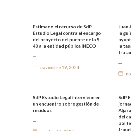
Estimado el recurso de SdP
Juan 
NOTICIAS Y BLOG JURÍDICO
NO
Estudio Legal contra el encargo
la guí
del proyecto del puente de la S-
ayunt
40 a la entidad pública INECO
la tas
trata
noviembre 19, 2024
no
SdP Estudio Legal interviene en
SdP E
NOTICIAS Y BLOG JURÍDICO
NO
un encuentro sobre gestión de
jorna
residuos
Aljar
del c
políti
fraud