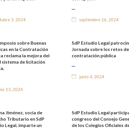
tubre 3, 2024
septiembre 16, 2024
Simposio sobre Buenas
SdP Estudio Legal patroci
TICIAS Y BLOG JURÍDICO
NOTICIAS Y BLOG JURÍDIC
icas en la Contratación
Jornada sobre los retos de
ca reclama la mejora del
contratación pública
 sistema de licitación
a.
junio 4, 2024
nio 13, 2024
ina Jiménez, socia de
SdP Estudio Legal participa
TICIAS Y BLOG JURÍDICO
NOTICIAS Y BLOG JURÍDIC
ho Tributario en SdP
congreso del Consejo Gene
io Legal, imparte un
de los Colegios Oficiales d