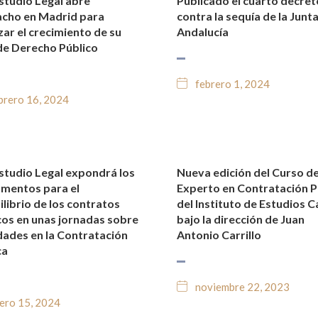
studio Legal abre
Publicado el cuarto decret
TICIAS Y BLOG JURÍDICO
NOTICIAS Y BLOG JURÍDIC
cho en Madrid para
contra la sequía de la Junt
zar el crecimiento de su
Andalucía
de Derecho Público
febrero 1, 2024
brero 16, 2024
studio Legal expondrá los
Nueva edición del Curso d
TICIAS Y BLOG JURÍDICO
NOTICIAS Y BLOG JURÍDIC
umentos para el
Experto en Contratación P
ilibrio de los contratos
del Instituto de Estudios C
cos en unas jornadas sobre
bajo la dirección de Juan
ades en la Contratación
Antonio Carrillo
ca
noviembre 22, 2023
ero 15, 2024